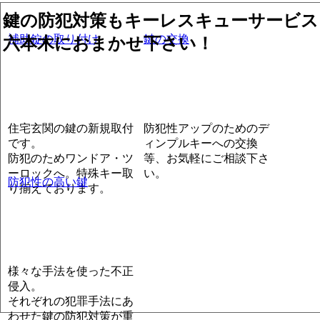
鍵の防犯対策もキーレスキューサービス
補助錠の取り付け
鍵の交換
六本木におまかせ下さい！
住宅玄関の鍵の新規取付
防犯性アップのためのデ
です。
ィンプルキーへの交換
防犯のためワンドア・ツ
等、お気軽にご相談下さ
ーロックへ。特殊キー取
い。
防犯性の高い鍵
り揃えております。
様々な手法を使った不正
侵入。
それぞれの犯罪手法にあ
わせた鍵の防犯対策が重