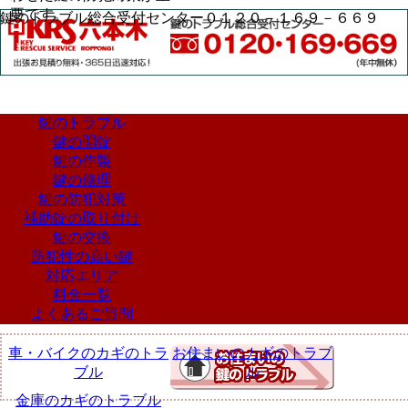
要です。
鍵のトラブル総合受付センター０１２０－１６９－６６９
鍵のトラブル
鍵の開錠
鍵の作製
鍵の修理
鍵の防犯対策
補助錠の取り付け
鍵の交換
防犯性の高い鍵
対応エリア
料金一覧
よくあるご質問
車・バイクのカギのトラ
お住まいのカギのトラブ
ブル
ル
金庫のカギのトラブル