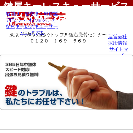
鍵屋キーレスキューサービス
鍵開け・鍵交換・鍵作製
六本木[出張･見積り無料/365日
東京･六本木の鍵のこと
ならキーレスキューサー
年中無休/東京･六本木近辺全域
ビス六本木
東京･六本木の鍵のトラブル総合受付センター
運営会社
０１２０－１６９－６６９
対応]
採用情報
サイトマ
ップ