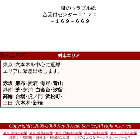
鍵のトラブル総
合受付センター０１２０
－１６９－６６９
対応エリア
東京･六本木を中心に近郊
エリアに緊急出張します。
赤坂
･
麻布
･愛宕･海岸･
青山
･
港南･
芝
･芝浦･
白金台
･
汐留
･
高輪
･
台場
･虎ノ門･
浜松町
･
三田･
六本木
･
新橋
Copyright(c)2005-2008 Key Rescue Service,All right reserved
東京･赤坂の鍵屋
|
東京･銀座の鍵屋
|
東京･日本橋の鍵屋
|
東京･京橋の鍵屋
|
東京･八丁堀の鍵屋
鍵開け
・
鍵交換
・
鍵修理
・
補助錠
など
鍵
・
カギ
のことなら
キーレスキューサービス